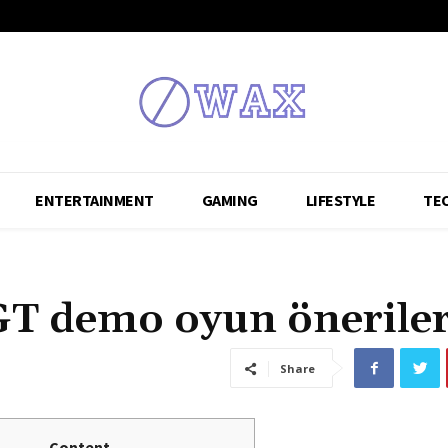
ENTERTAINMENT
GAMING
LIFESTYLE
TE
EGT demo oyun öneriler
Share
Content