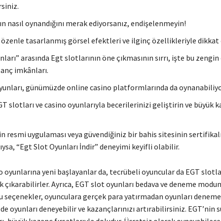
siniz.
ın nasıl oynandığını merak ediyorsanız, endişelenmeyin!
özenle tasarlanmış görsel efektleri ve ilginç özellikleriyle dikkat 
ları” arasında Egt slotlarının öne çıkmasının sırrı, işte bu zengin ç
zanç imkânları.
yunları, günümüzde online casino platformlarında da oynanabiliyo
T slotları ve casino oyunlarıyla becerilerinizi geliştirin ve büyük 
n resmi uygulaması veya güvendiğiniz bir bahis sitesinin sertifikal
sa, “Egt Slot Oyunları İndir” deneyimi keyifli olabilir.
 oyunlarına yeni başlayanlar da, tecrübeli oyuncular da EGT slotla
ak çıkarabilirler. Ayrıca, EGT slot oyunları bedava ve deneme modu
Bu seçenekler, oyunculara gerçek para yatırmadan oyunları deneme 
lde oyunları deneyebilir ve kazançlarınızı artırabilirsiniz. EGT’nin