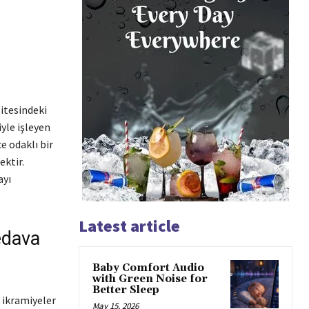
sitesindeki
yle işleyen
 odaklı bir
ektir.
ayı
Latest article
edava
Baby Comfort Audio
with Green Noise for
Better Sleep
 ikramiyeler
May 15, 2026