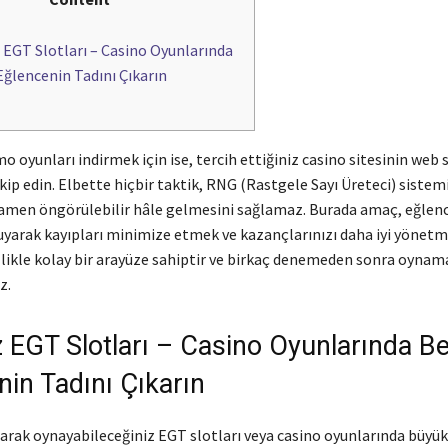
 EGT Slotları – Casino Oyunlarında
ğlencenin Tadını Çıkarın
 oyunları indirmek için ise, tercih ettiğiniz casino sitesinin web 
kip edin. Elbette hiçbir taktik, RNG (Rastgele Sayı Üreteci) sistemi
amen öngörülebilir hâle gelmesini sağlamaz. Burada amaç, eğlence
uyarak kayıpları minimize etmek ve kazançlarınızı daha iyi yönetm
likle kolay bir arayüze sahiptir ve birkaç denemeden sonra oynam
z.
z EGT Slotları – Casino Oyunlarında B
nin Tadını Çıkarın
larak oynayabileceğiniz EGT slotları veya casino oyunlarında büyük