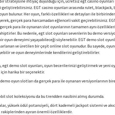
bir stratejisine ihtiyaç duyulduğu için, ücretsiz egt casino oyunları 
zi geliştirebilirsiniz. EGT casino oyunları arasında rulet, blackjack,
yun bulunur. Her oyun, farklı özellikleri ve detayları ile birbirinden 
yerek, gerçek para harcamadan eğlenceli vakit geçirebilirsiniz. E
, gerçek para ile oynanan slot oyunlarının tamamen aynı özellikler
ahiptirler. Bu nedenle, egt slot oyunları sevenlerin bu demo versiy
bir oyun deneyimi yaşayabileceği söylenebilir. EGT demo slot oyunl
arlanan ve üretilen bir çeşit online slot oyunudur. Bu sayede, oyun
ebilir ve oyun deneyimlerinde kendilerini geliştirebilirler.
 egt demo slot oyunları, oyun becerilerinizi geliştirmek ve yeni oy
çin harika bir seçenektir.
t demo oyun slotları da gerçek para ile oynanan versiyonlarının bi
.
bil slot koleksiyonu da bu trendden nasibini almış durumda.
lar, yüksek ödül potansiyeli, dört kademeli jackpot sistemi ve akıcı
rakiplerinden ayıran önemli özelliklerdir.