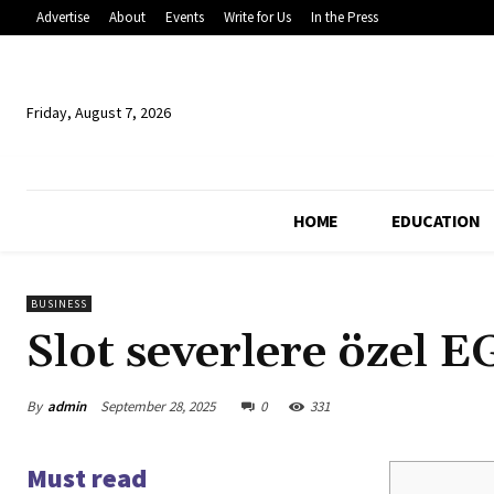
Advertise
About
Events
Write for Us
In the Press
Friday, August 7, 2026
HOME
EDUCATION
BUSINESS
Slot severlere özel 
By
admin
September 28, 2025
0
331
Must read