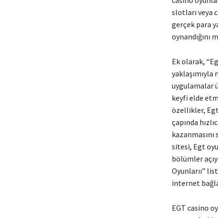
casino oyunlar
slotları veya 
gerçek para ya
oynandığını m
Ek olarak, “Eg
yaklaşımıyla 
uygulamalar ü
keyfi elde e
özellikler, Eg
çapında hızlıc
kazanmasını s
sitesi, Egt oy
bölümler açıyo
Oyunlarıı” lis
internet bağla
EGT casino oyu