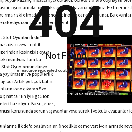
404
ı, büyük kazanç fırsatlarıyla doludur. Ücretsiz olarak oynayabilec
casino oyunlarında büyük ikramiyeler kazanabilirsiniz. EGT demo sl
tırma riski olmadan eğlenceli bir oyun deneyimi sunar. Bu oyunları
erak ediyorsanız, endişelenmeyin!
t Slot Oyunları İndir”
masaüstü veya mobil
zerinden kesintisiz oyun
Not Found
tmek mümkün. Tüm bu
t Slot Oyunlarının dünya
The resource requested could not be found on this server!
a yayılmasını ve popülerlik
ağladı. Artık pek çok bahis
unlarını öne çıkaran özel
r; hatta “En İyi Egt Slot
teleri hazırlıyor. Bu seçenek,
ntısı konusunda sorun yaşayanlar veya sürekli yolculuk yapanlar içi
nlarına ilk defa başlayanlar, öncelikle demo versiyonlarını deneyeb