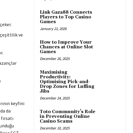
Link Gaza88 Connects
Players to Top Casino
Games
çeker.
January 21, 2026
eşitlilik ve
How to Improve Your
Chances at Online Slot
Games
r.
December 26, 2025
kazançlar
Maximising
Productivity:
ı
Optimising Pick-and-
Drop Zones for Luffing
Jibs
December 24, 2025
rının keyfini
nda da
Toto Community’s Role
in Preventing Online
fırsatı
Casino Scams
 sunduğu
December 10, 2025