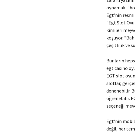
zararlı yazılı
oynamak, “bon
Egt’nin resmi 
“Egt Slot Oyun
kimileri meyv
koşuyor. “Bahi
çeşitlilik ve 
Bunların hepsi
egt casino oyu
EGT slot oyun
slotlar, gerç
denenebilir. B
öğrenebilir. E
seçeneği mevc
Egt’nin mobil
değil, her te