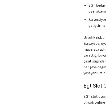
EGT bedava
özellikleri
Bu versiyon
geliştirmek
Üstelik risk 
Bu sayede, oy
maceraya adım
yarattığı büyü
çeşitliliğind
her şeye deği
yaşayabilirsini
Egt Slot 
EGT slot oyunl
birçok online